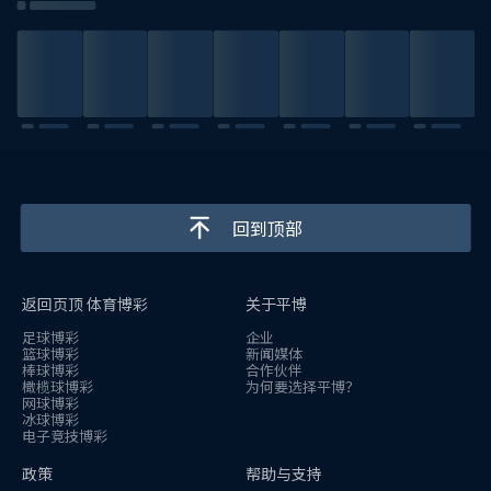
回到顶部
返回页顶 体育博彩
关于平博
足球博彩
企业
篮球博彩
新闻媒体
棒球博彩
合作伙伴
橄榄球博彩
为何要选择平博？
网球博彩
冰球博彩
电子竞技博彩
政策
帮助与支持