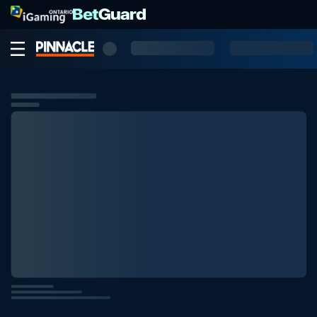
娱乐场
/
Burning Classic 5000